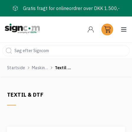
Gratis fragt for onlineordrer over DKK 1.500,-
Åbn
Startside
Maskiner
Textil & DTF
TEXTIL & DTF