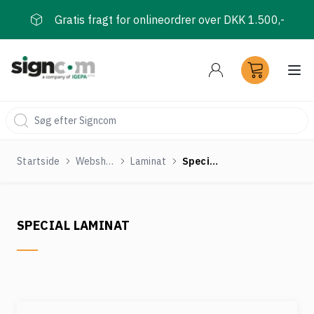
Gratis fragt for onlineordrer over DKK 1.500,-
Åbn
Startside
Webshop
Laminat
Special laminat
SPECIAL LAMINAT