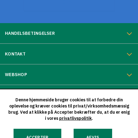
SEND
HANDELSBETINGELSER
KONTAKT
WEBSHOP
OM SIGNCOM
Denne hjemmeside bruger cookies til at forbedre din
oplevelse og kræver cookies til privat/virksomhedsmæssig
brug. Ved at klikke på Accepter bekræfter du, at du er enig
QUICK LINKS
i vores
privatlivspolitik
.
Vi bestræber os på altid at sikre de oplysninger, der offentliggøres
ACCEPTER
AFVIS