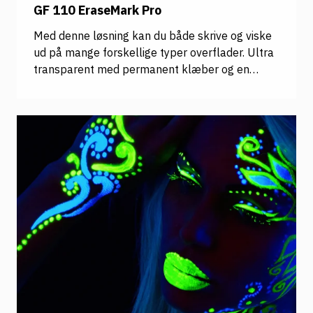
GF 110 EraseMark Pro
Med denne løsning kan du både skrive og viske
ud på mange forskellige typer overflader. Ultra
transparent med permanent klæber og en
tykkelse på 50 my så underlagets farver og
egenskaber bibeholdes i videst mulig omfang,
når folien f.eks sættes på printede overflader
eller døre. Coated polyester som sikrer at man
kan viske ud igen og igen, uden nogen form for
skygger efter tidligere brug. Holdbarhed op til 5
år.