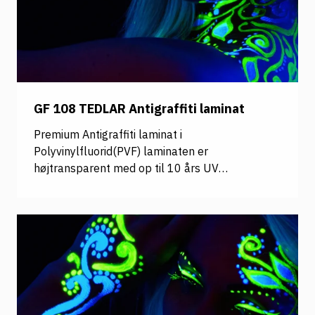
GF 108 TEDLAR Antigraffiti laminat
Premium Antigraffiti laminat i
Polyvinylfluorid(PVF) laminaten er
højtransparent med op til 10 års UV
beskyttelse og har rigtig god udendørs
holdbarhed. Laminaten har en stærk og hårdfør
overflade, der tåler rengøring med de fleste
solvente rengøringsmidler. Udendørs
holdbarhed: op til 4 år