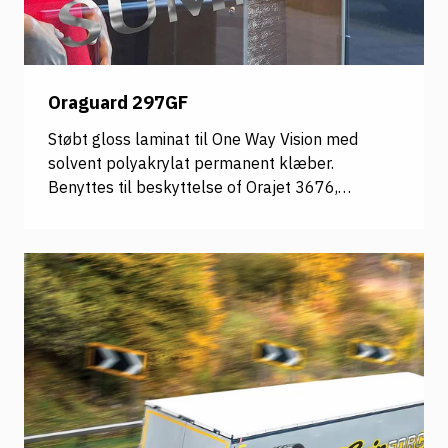
Oraguard 297GF
Støbt gloss laminat til One Way Vision med
solvent polyakrylat permanent klæber.
Benyttes til beskyttelse of Orajet 3676,
velegnet til krævende opgaver, så som buede
bagruder, såvel som til plane ruder. Det
anbefales at laminaten er 0,5 -1 cm større end
printet, så printet ”kantforsegles”. Holdbarhed
op til 8 år. Anbefalet printmedie: Orajet 3676
<b>Længde: 50 meter pr. rulle Leveres ikke i
anbrud Vi forbeholder os ret til at ændre antal
meter jf. dette!</b> 1 rl. bestil 50 meter 2 rl.
bestil 100 meter