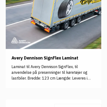
Avery Dennison SignFlex Laminat
Laminat til Avery Dennison SignFlex, til
anvendelse på presenninger til køretøjer og
lastbiler. Bredde: 123 cm Længde: Leveres i
anbrud af 1 meter Anbefalet printmedie: Avery
Dennison® SignFlex Varenummer: AVERY-SF-10-
123